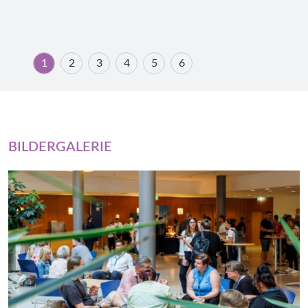
1
2
3
4
5
6
BILDERGALERIE