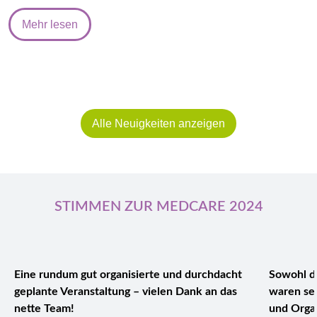
Mehr lesen
Alle Neuigkeiten anzeigen
STIMMEN ZUR MEDCARE 2024
Eine rundum gut organisierte und durchdacht
Sowohl di
geplante Veranstaltung – vielen Dank an das
waren se
nette Team!
und Organ