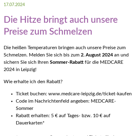
17.07.2024
Impressum
Die Hitze bringt auch unsere
Datenschutz
Preise zum Schmelzen
Die MEDCARE – ein Kongress der Gesundheitsforen
Die heißen Temperaturen bringen auch unsere Preise zum
Schmelzen. Melden Sie sich bis zum
2. August 202
4
an und
sichern Sie sich Ihren
Sommer-Rabatt
für die MEDCARE
2024 in Leipzig!
Wie erhalte ich den Rabatt?
Ticket buchen:
www.medcare-leipzig.de/ticket-kaufen
Code im Nachrichtenfeld angeben: MEDCARE-
Sommer
Rabatt erhalten: 5 € auf Tages- bzw. 10 € auf
Dauerkarten*