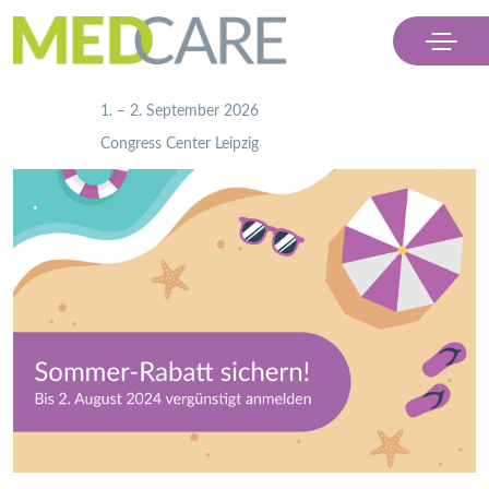
                    1. – 2. September 2026
                    Congress Center Leipzig

Menü
Ausstellen
Besuchen
Partner
Kontakt & Presse
Ticket kaufen