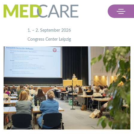
                    1. – 2. September 2026
                    Congress Center Leipzig

Menü
Ausstellen
Besuchen
Partner
Kontakt & Presse
Ticket kaufen