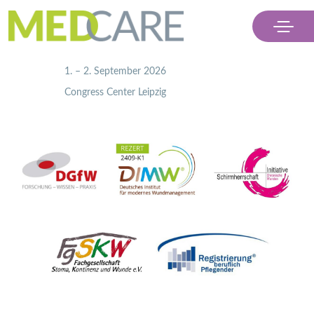
                    1. – 2. September 2026
                    Congress Center Leipzig

Menü
Ausstellen
Besuchen
Partner
Kontakt & Presse
Ticket kaufen