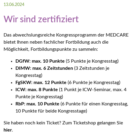
13.06.2024
Impressum
Wir sind zertifiziert
Datenschutz
Das abwechslungsreiche Kongressprogramm der MEDCARE
Die MEDCARE – ein Kongress der Gesundheitsforen
bietet Ihnen neben fachlicher Fortbildung auch die
Möglichkeit, Fortbildungspunkte zu sammeln:
DGfW: max. 10 Punkte
(5 Punkte je Kongresstag)
DIMW: max. 6 Zeitstunden
(3 Zeitstunden je
Kongresstag)
FgSKW: max. 12 Punkte
(6 Punkte je Kongresstag)
ICW: max. 8 Punkte
(1 Punkt je ICW-Seminar, max. 4
Punkte je Kongresstag)
RbP: max. 10 Punkte
(6 Punkte für einen Kongresstag,
10 Punkte für beide Kongresstage)
Sie haben noch kein Ticket? Zum Ticketshop gelangen Sie
hier
.